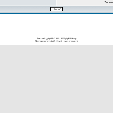
Zobraz
Powered by
phpBB
© 2001, 2005 phpBB Group
Slovenský preklad
phpBB Slovak
-
www.pcforum.sk