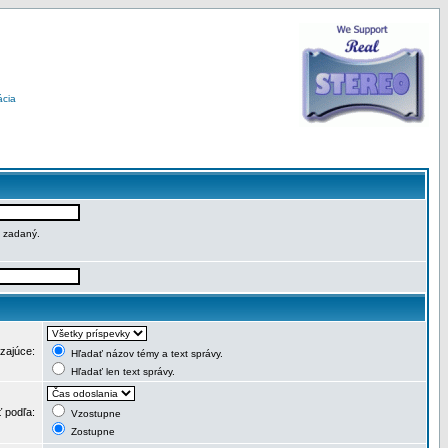
ácia
e zadaný.
dzajúce:
Hľadať názov témy a text správy.
Hľadať len text správy.
ť podľa:
Vzostupne
Zostupne