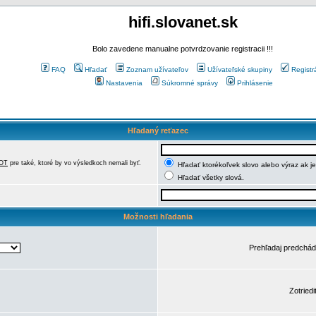
hifi.slovanet.sk
Bolo zavedene manualne potvrdzovanie registracii !!!
FAQ
Hľadať
Zoznam užívateľov
Užívateľské skupiny
Registr
Nastavenia
Súkromné správy
Prihlásenie
Hľadaný reťazec
OT
pre také, ktoré by vo výsledkoch nemali byť.
Hľadať ktorékoľvek slovo alebo výraz ak j
Hľadať všetky slová.
Možnosti hľadania
Prehľadaj predchá
Zotriedi