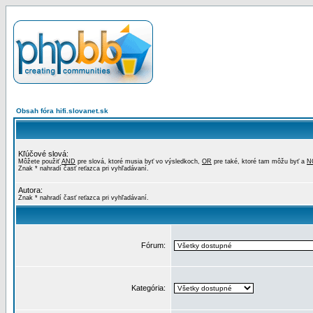
Obsah fóra hifi.slovanet.sk
Kľúčové slová:
Môžete použiť
AND
pre slová, ktoré musia byť vo výsledkoch,
OR
pre také, ktoré tam môžu byť a
N
Znak * nahradí časť reťazca pri vyhľadávaní.
Autora:
Znak * nahradí časť reťazca pri vyhľadávaní.
Fórum:
Kategória: