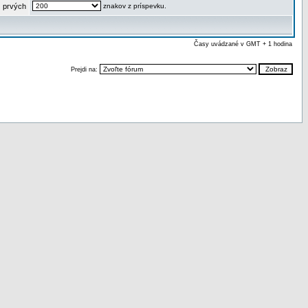
 prvých
znakov z príspevku.
Časy uvádzané v GMT + 1 hodina
Prejdi na: