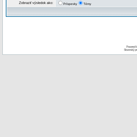
Zobraziť výsledok ako:
Príspevky
Témy
Powered 
Slovenský p