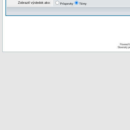
Zobraziť výsledok ako:
Príspevky
Témy
Powered 
Slovenský p