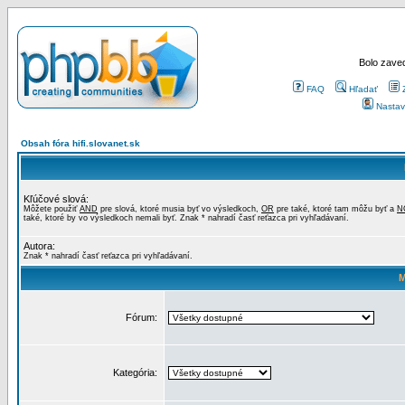
Bolo zaved
FAQ
Hľadať
Nastav
Obsah fóra hifi.slovanet.sk
Kľúčové slová:
Môžete použiť
AND
pre slová, ktoré musia byť vo výsledkoch,
OR
pre také, ktoré tam môžu byť a
N
také, ktoré by vo výsledkoch nemali byť. Znak * nahradí časť reťazca pri vyhľadávaní.
Autora:
Znak * nahradí časť reťazca pri vyhľadávaní.
M
Fórum:
Kategória: