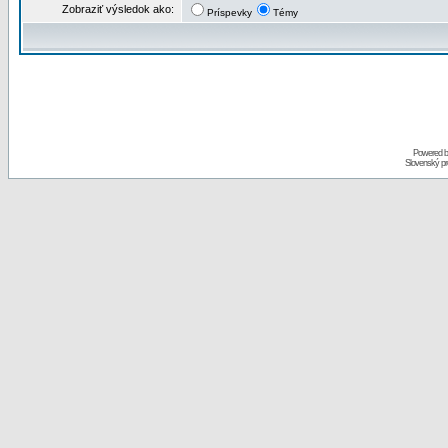
Zobraziť výsledok ako:
Príspevky
Témy
Powered 
Slovenský p