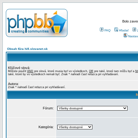
Bolo zaved
FAQ
Hľadať
Nastav
Obsah fóra hifi.slovanet.sk
Kľúčové slová:
Môžete použiť
AND
pre slová, ktoré musia byť vo výsledkoch,
OR
pre také, ktoré tam môžu byť a
N
také, ktoré by vo výsledkoch nemali byť. Znak * nahradí časť reťazca pri vyhľadávaní.
Autora:
Znak * nahradí časť reťazca pri vyhľadávaní.
M
Fórum:
Kategória: