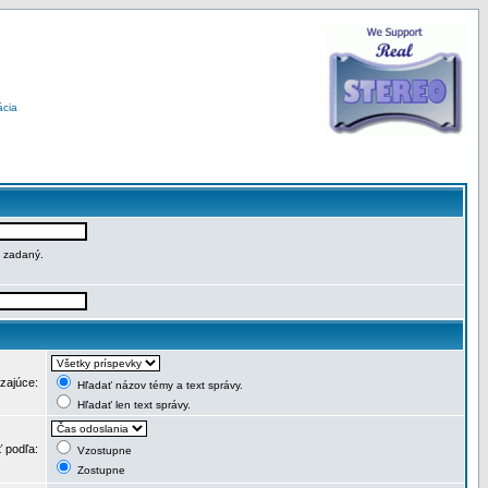
ácia
e zadaný.
dzajúce:
Hľadať názov témy a text správy.
Hľadať len text správy.
ť podľa:
Vzostupne
Zostupne