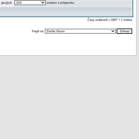
 prvých
znakov z príspevku.
Časy uvádzané v GMT + 1 hodina
Prejdi na: