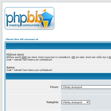
Obsah fóra hifi.slovanet.sk
Kľúčové slová:
Môžete použiť
AND
pre slová, ktoré musia byť vo výsledkoch,
OR
pre také, ktoré tam môžu byť a
N
Znak * nahradí časť reťazca pri vyhľadávaní.
Autora:
Znak * nahradí časť reťazca pri vyhľadávaní.
Fórum:
Kategória: