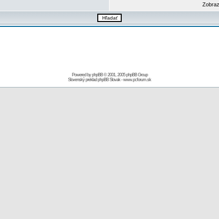
Zobraz
Powered by
phpBB
© 2001, 2005 phpBB Group
Slovenský preklad
phpBB Slovak
-
www.pcforum.sk