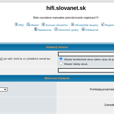
hifi.slovanet.sk
Bolo zavedene manualne potvrdzovanie registracii !!!
FAQ
Hľadať
Zoznam užívateľov
Užívateľské skupiny
Registr
Nastavenia
Súkromné správy
Prihlásenie
Hľadaný reťazec
OT
pre také, ktoré by vo výsledkoch nemali byť.
Hľadať ktorékoľvek slovo alebo výraz ak j
Hľadať všetky slová.
Možnosti hľadania
Prehľadaj predchá
Zotriedi