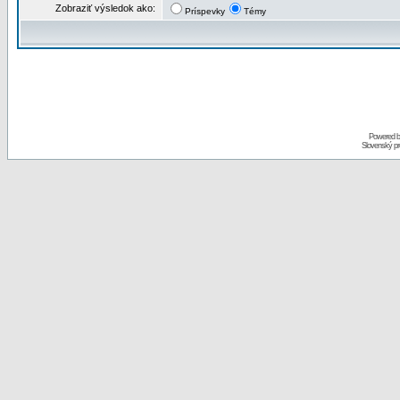
Zobraziť výsledok ako:
Príspevky
Témy
Powered 
Slovenský p