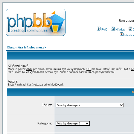
Bolo zaved
FAQ
Hľadať
Nastav
Obsah fóra hifi.slovanet.sk
Kľúčové slová:
Môžete použiť
AND
pre slová, ktoré musia byť vo výsledkoch,
OR
pre také, ktoré tam môžu byť a
N
také, ktoré by vo výsledkoch nemali byť. Znak * nahradí časť reťazca pri vyhľadávaní.
Autora:
Znak * nahradí časť reťazca pri vyhľadávaní.
M
Fórum:
Kategória: