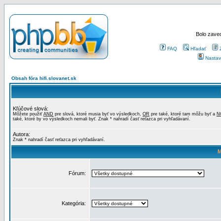
Bolo zaved
FAQ
Hľadať
Nastav
Obsah fóra hifi.slovanet.sk
Kľúčové slová:
Môžete použiť
AND
pre slová, ktoré musia byť vo výsledkoch,
OR
pre také, ktoré tam môžu byť a
N
také, ktoré by vo výsledkoch nemali byť. Znak * nahradí časť reťazca pri vyhľadávaní.
Autora:
Znak * nahradí časť reťazca pri vyhľadávaní.
M
Fórum:
Kategória: