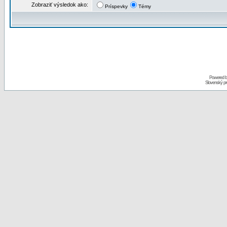
Zobraziť výsledok ako:
Príspevky
Témy
Powered 
Slovenský p