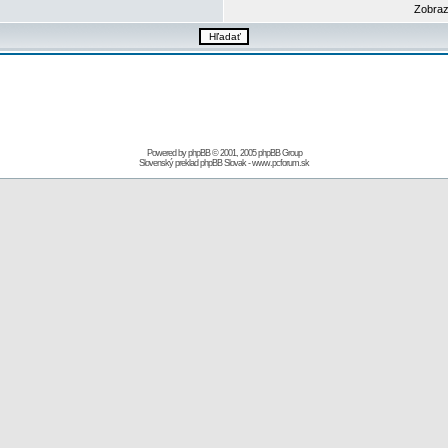
Zobraz
Powered by
phpBB
© 2001, 2005 phpBB Group
Slovenský preklad
phpBB Slovak
-
www.pcforum.sk