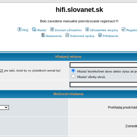
hifi.slovanet.sk
Bolo zavedene manualne potvrdzovanie registracii !!!
FAQ
Hľadať
Zoznam užívateľov
Užívateľské skupiny
Registr
Nastavenia
Súkromné správy
Prihlásenie
Hľadaný reťazec
OT
pre také, ktoré by vo výsledkoch nemali byť.
Hľadať ktorékoľvek slovo alebo výraz ak j
Hľadať všetky slová.
Možnosti hľadania
Prehľadaj predchá
Zotriedi