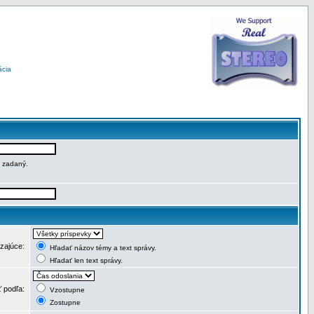
ácia
e zadaný.
dzajúce:
Hľadať názov témy a text správy.
Hľadať len text správy.
ť podľa:
Vzostupne
Zostupne