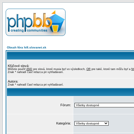
Obsah fóra hifi.slovanet.sk
Kľúčové slová:
Môžete použiť
AND
pre slová, ktoré musia byť vo výsledkoch,
OR
pre také, ktoré tam môžu byť a
N
Znak * nahradí časť reťazca pri vyhľadávaní.
Autora:
Znak * nahradí časť reťazca pri vyhľadávaní.
Fórum:
Kategória: