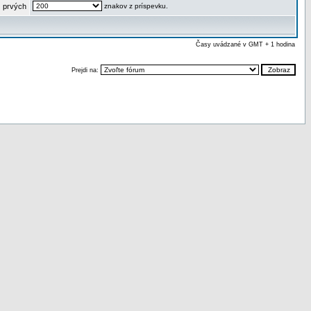
 prvých
znakov z príspevku.
Časy uvádzané v GMT + 1 hodina
Prejdi na: