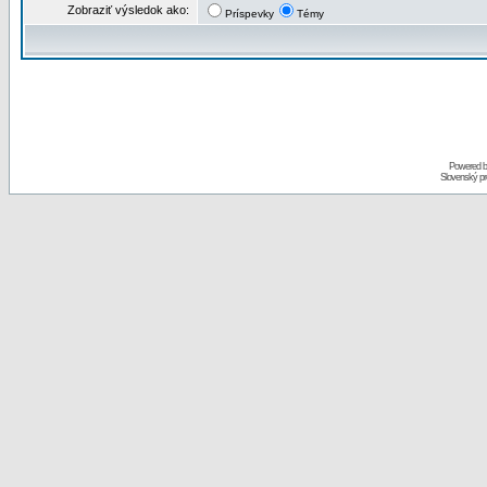
Zobraziť výsledok ako:
Príspevky
Témy
Powered 
Slovenský p