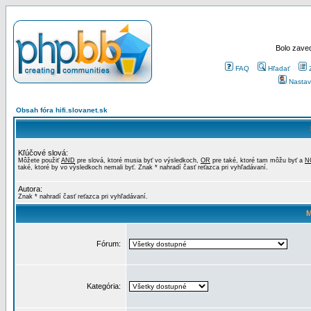
Bolo zaved
FAQ
Hľadať
Nastav
Obsah fóra hifi.slovanet.sk
Kľúčové slová:
Môžete použiť
AND
pre slová, ktoré musia byť vo výsledkoch,
OR
pre také, ktoré tam môžu byť a
N
také, ktoré by vo výsledkoch nemali byť. Znak * nahradí časť reťazca pri vyhľadávaní.
Autora:
Znak * nahradí časť reťazca pri vyhľadávaní.
M
Fórum:
Kategória: