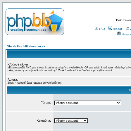
Bolo zaved
FAQ
Hľadať
Nastav
Obsah fóra hifi.slovanet.sk
Kľúčové slová:
Môžete použiť
AND
pre slová, ktoré musia byť vo výsledkoch,
OR
pre také, ktoré tam môžu byť a
N
také, ktoré by vo výsledkoch nemali byť. Znak * nahradí časť reťazca pri vyhľadávaní.
Autora:
Znak * nahradí časť reťazca pri vyhľadávaní.
M
Fórum:
Kategória: