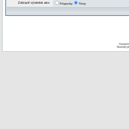
Zobraziť výsledok ako:
Príspevky
Témy
Powered 
Slovenský p