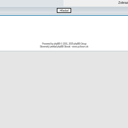
Zobraz
Powered by
phpBB
© 2001, 2005 phpBB Group
Slovenský preklad
phpBB Slovak
-
www.pcforum.sk