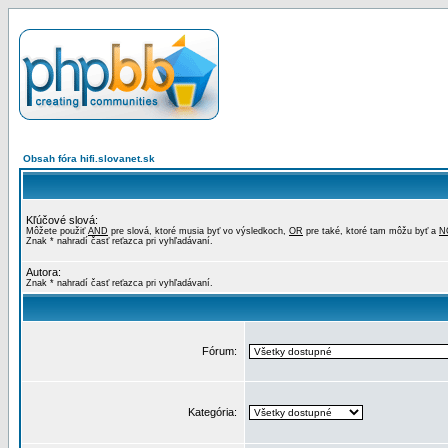
Obsah fóra hifi.slovanet.sk
Kľúčové slová:
Môžete použiť
AND
pre slová, ktoré musia byť vo výsledkoch,
OR
pre také, ktoré tam môžu byť a
N
Znak * nahradí časť reťazca pri vyhľadávaní.
Autora:
Znak * nahradí časť reťazca pri vyhľadávaní.
Fórum:
Kategória: