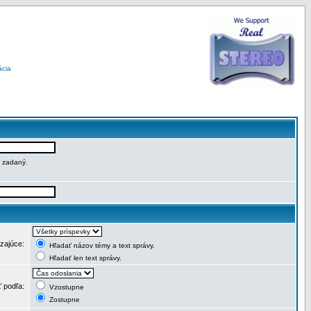
ácia
e zadaný.
dzajúce:
Hľadať názov témy a text správy.
Hľadať len text správy.
ť podľa:
Vzostupne
Zostupne