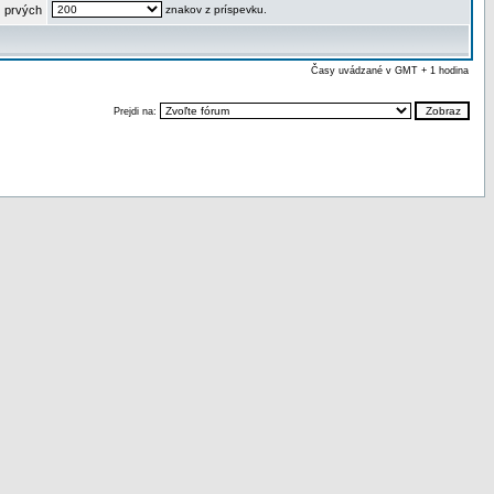
 prvých
znakov z príspevku.
Časy uvádzané v GMT + 1 hodina
Prejdi na: