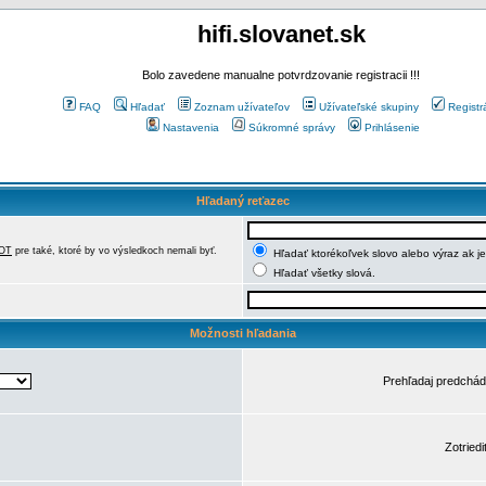
hifi.slovanet.sk
Bolo zavedene manualne potvrdzovanie registracii !!!
FAQ
Hľadať
Zoznam užívateľov
Užívateľské skupiny
Registr
Nastavenia
Súkromné správy
Prihlásenie
Hľadaný reťazec
OT
pre také, ktoré by vo výsledkoch nemali byť.
Hľadať ktorékoľvek slovo alebo výraz ak j
Hľadať všetky slová.
Možnosti hľadania
Prehľadaj predchá
Zotriedi