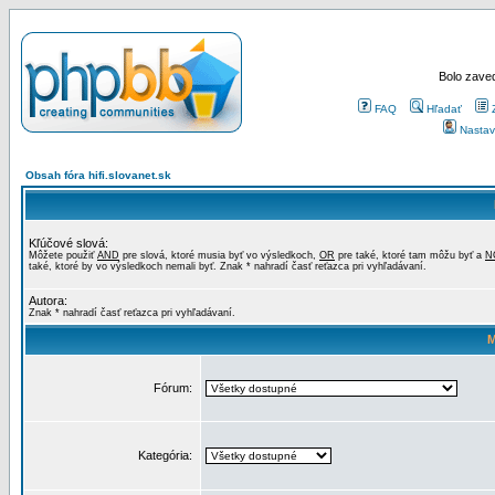
Bolo zaved
FAQ
Hľadať
Nastav
Obsah fóra hifi.slovanet.sk
Kľúčové slová:
Môžete použiť
AND
pre slová, ktoré musia byť vo výsledkoch,
OR
pre také, ktoré tam môžu byť a
N
také, ktoré by vo výsledkoch nemali byť. Znak * nahradí časť reťazca pri vyhľadávaní.
Autora:
Znak * nahradí časť reťazca pri vyhľadávaní.
M
Fórum:
Kategória: