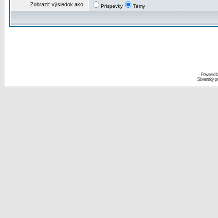
Zobraziť výsledok ako:
Príspevky
Témy
Powered 
Slovenský p