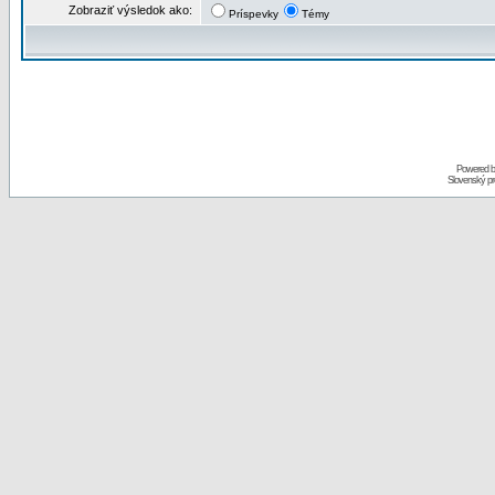
Zobraziť výsledok ako:
Príspevky
Témy
Powered 
Slovenský p