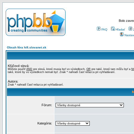
Bolo zaved
FAQ
Hľadať
Nastav
Obsah fóra hifi.slovanet.sk
Kľúčové slová:
Môžete použiť
AND
pre slová, ktoré musia byť vo výsledkoch,
OR
pre také, ktoré tam môžu byť a
N
také, ktoré by vo výsledkoch nemali byť. Znak * nahradí časť reťazca pri vyhľadávaní.
Autora:
Znak * nahradí časť reťazca pri vyhľadávaní.
M
Fórum:
Kategória: