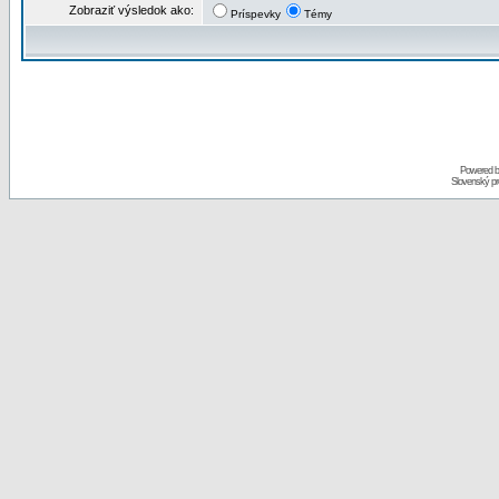
Zobraziť výsledok ako:
Príspevky
Témy
Powered 
Slovenský p