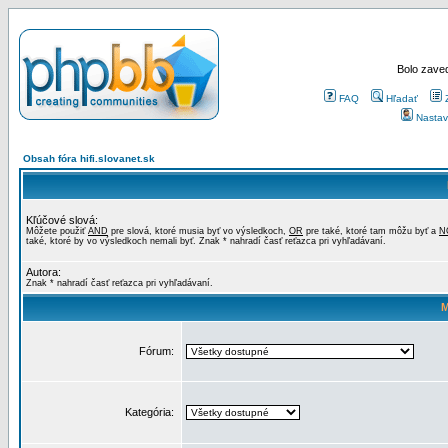
Bolo zaved
FAQ
Hľadať
Nastav
Obsah fóra hifi.slovanet.sk
Kľúčové slová:
Môžete použiť
AND
pre slová, ktoré musia byť vo výsledkoch,
OR
pre také, ktoré tam môžu byť a
N
také, ktoré by vo výsledkoch nemali byť. Znak * nahradí časť reťazca pri vyhľadávaní.
Autora:
Znak * nahradí časť reťazca pri vyhľadávaní.
M
Fórum:
Kategória: