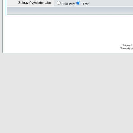
Zobraziť výsledok ako:
Príspevky
Témy
Powered 
Slovenský p