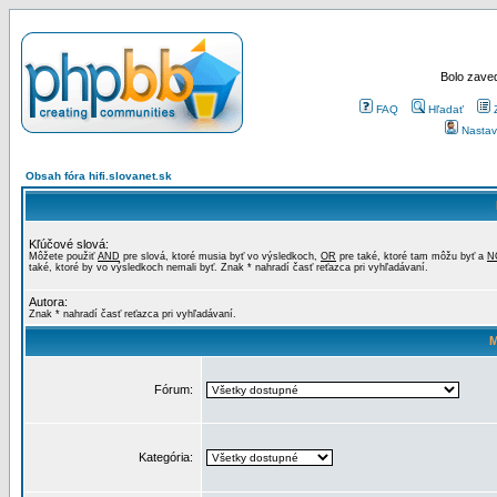
Bolo zaved
FAQ
Hľadať
Nastav
Obsah fóra hifi.slovanet.sk
Kľúčové slová:
Môžete použiť
AND
pre slová, ktoré musia byť vo výsledkoch,
OR
pre také, ktoré tam môžu byť a
N
také, ktoré by vo výsledkoch nemali byť. Znak * nahradí časť reťazca pri vyhľadávaní.
Autora:
Znak * nahradí časť reťazca pri vyhľadávaní.
M
Fórum:
Kategória: