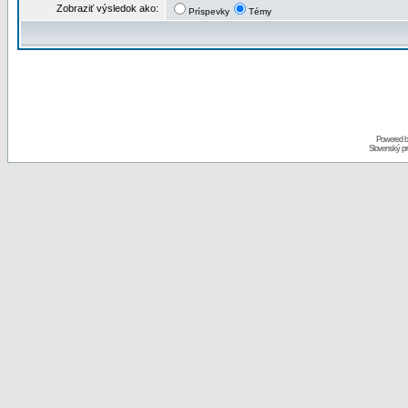
Zobraziť výsledok ako:
Príspevky
Témy
Powered 
Slovenský p