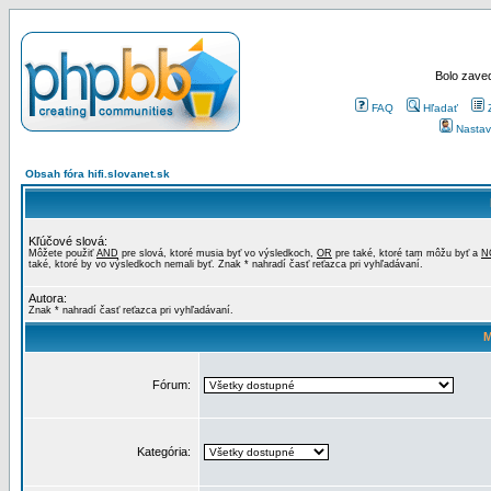
Bolo zaved
FAQ
Hľadať
Nastav
Obsah fóra hifi.slovanet.sk
Kľúčové slová:
Môžete použiť
AND
pre slová, ktoré musia byť vo výsledkoch,
OR
pre také, ktoré tam môžu byť a
N
také, ktoré by vo výsledkoch nemali byť. Znak * nahradí časť reťazca pri vyhľadávaní.
Autora:
Znak * nahradí časť reťazca pri vyhľadávaní.
M
Fórum:
Kategória: