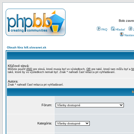
Bolo zaved
FAQ
Hľadať
Nastav
Obsah fóra hifi.slovanet.sk
Kľúčové slová:
Môžete použiť
AND
pre slová, ktoré musia byť vo výsledkoch,
OR
pre také, ktoré tam môžu byť a
N
také, ktoré by vo výsledkoch nemali byť. Znak * nahradí časť reťazca pri vyhľadávaní.
Autora:
Znak * nahradí časť reťazca pri vyhľadávaní.
M
Fórum:
Kategória: