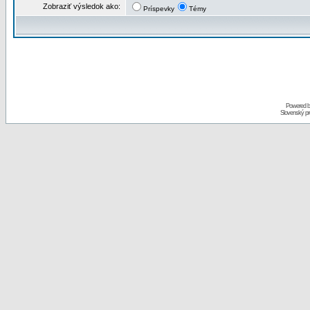
Zobraziť výsledok ako:
Príspevky
Témy
Powered 
Slovenský p