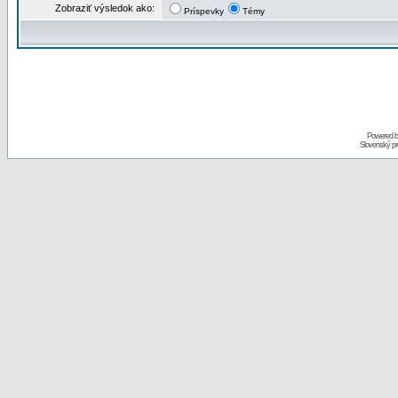
Zobraziť výsledok ako:
Príspevky
Témy
Powered 
Slovenský p