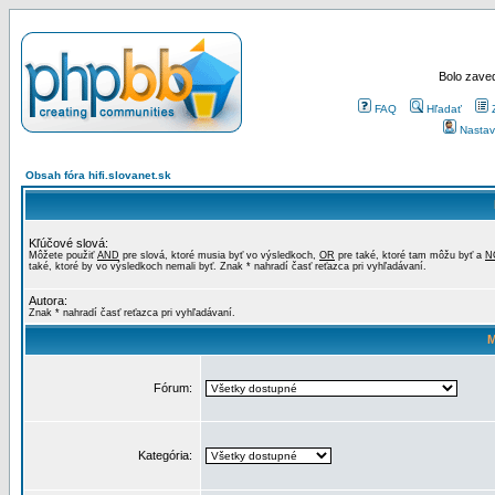
Bolo zaved
FAQ
Hľadať
Nastav
Obsah fóra hifi.slovanet.sk
Kľúčové slová:
Môžete použiť
AND
pre slová, ktoré musia byť vo výsledkoch,
OR
pre také, ktoré tam môžu byť a
N
také, ktoré by vo výsledkoch nemali byť. Znak * nahradí časť reťazca pri vyhľadávaní.
Autora:
Znak * nahradí časť reťazca pri vyhľadávaní.
M
Fórum:
Kategória: