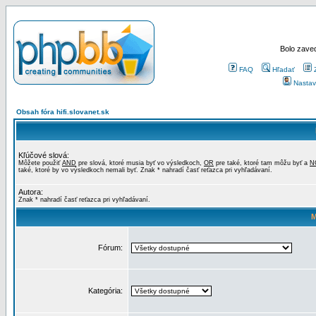
Bolo zaved
FAQ
Hľadať
Nastav
Obsah fóra hifi.slovanet.sk
Kľúčové slová:
Môžete použiť
AND
pre slová, ktoré musia byť vo výsledkoch,
OR
pre také, ktoré tam môžu byť a
N
také, ktoré by vo výsledkoch nemali byť. Znak * nahradí časť reťazca pri vyhľadávaní.
Autora:
Znak * nahradí časť reťazca pri vyhľadávaní.
M
Fórum:
Kategória: