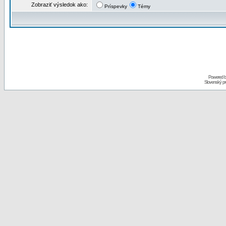
Zobraziť výsledok ako:
Príspevky
Témy
Powered 
Slovenský p