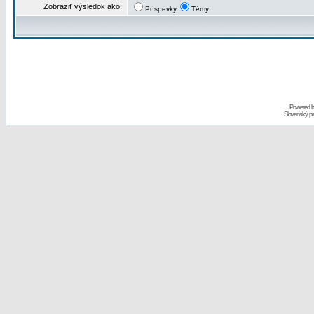
Zobraziť výsledok ako:
Príspevky
Témy
Powered 
Slovenský p