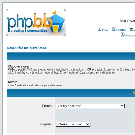
Bolo zaved
FAQ
Hľadať
Nastav
Obsah fóra hifi.slovanet.sk
Kľúčové slová:
Môžete použiť
AND
pre slová, ktoré musia byť vo výsledkoch,
OR
pre také, ktoré tam môžu byť a
N
také, ktoré by vo výsledkoch nemali byť. Znak * nahradí časť reťazca pri vyhľadávaní.
Autora:
Znak * nahradí časť reťazca pri vyhľadávaní.
M
Fórum:
Kategória: