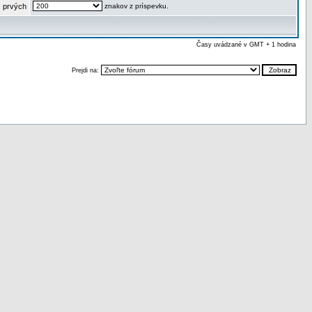
 prvých
znakov z príspevku.
Časy uvádzané v GMT + 1 hodina
Prejdi na: