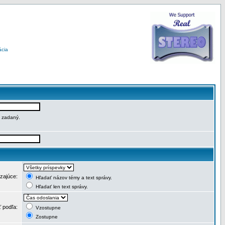
ácia
e zadaný.
dzajúce:
Hľadať názov témy a text správy.
Hľadať len text správy.
ť podľa:
Vzostupne
Zostupne