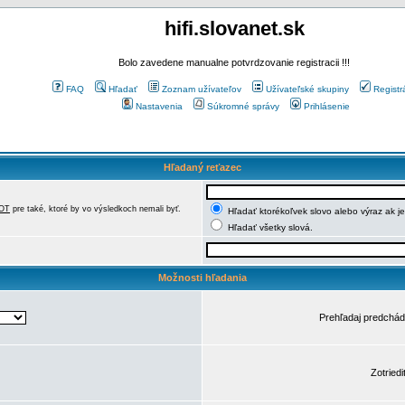
hifi.slovanet.sk
Bolo zavedene manualne potvrdzovanie registracii !!!
FAQ
Hľadať
Zoznam užívateľov
Užívateľské skupiny
Registr
Nastavenia
Súkromné správy
Prihlásenie
Hľadaný reťazec
OT
pre také, ktoré by vo výsledkoch nemali byť.
Hľadať ktorékoľvek slovo alebo výraz ak j
Hľadať všetky slová.
Možnosti hľadania
Prehľadaj predchá
Zotriedi