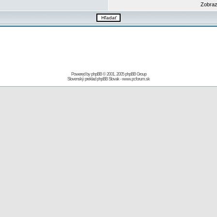
Zobraz
Powered by
phpBB
© 2001, 2005 phpBB Group
Slovenský preklad
phpBB Slovak
-
www.pcforum.sk