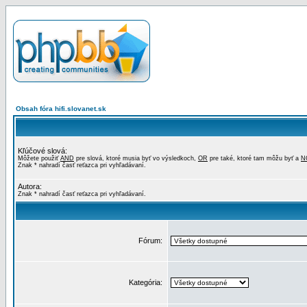
Obsah fóra hifi.slovanet.sk
Kľúčové slová:
Môžete použiť
AND
pre slová, ktoré musia byť vo výsledkoch,
OR
pre také, ktoré tam môžu byť a
N
Znak * nahradí časť reťazca pri vyhľadávaní.
Autora:
Znak * nahradí časť reťazca pri vyhľadávaní.
Fórum:
Kategória: