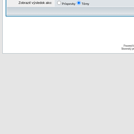
Zobraziť výsledok ako:
Príspevky
Témy
Powered 
Slovenský p