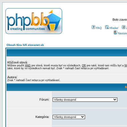
Bolo zaved
FAQ
Hľadať
Nastav
Obsah fóra hifi.slovanet.sk
Kľúčové slová:
Môžete použiť
AND
pre slová, ktoré musia byť vo výsledkoch,
OR
pre také, ktoré tam môžu byť a
N
také, ktoré by vo výsledkoch nemali byť. Znak * nahradí časť reťazca pri vyhľadávaní.
Autora:
Znak * nahradí časť reťazca pri vyhľadávaní.
M
Fórum:
Kategória: