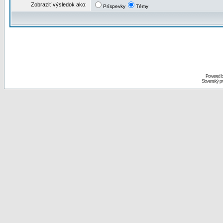
Zobraziť výsledok ako:
Príspevky
Témy
Powered 
Slovenský p