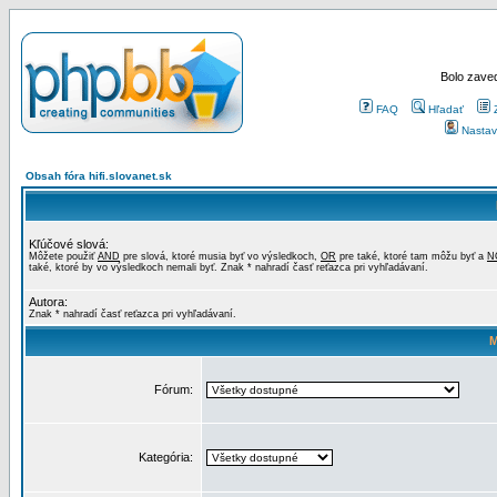
Bolo zaved
FAQ
Hľadať
Nastav
Obsah fóra hifi.slovanet.sk
Kľúčové slová:
Môžete použiť
AND
pre slová, ktoré musia byť vo výsledkoch,
OR
pre také, ktoré tam môžu byť a
N
také, ktoré by vo výsledkoch nemali byť. Znak * nahradí časť reťazca pri vyhľadávaní.
Autora:
Znak * nahradí časť reťazca pri vyhľadávaní.
M
Fórum:
Kategória: