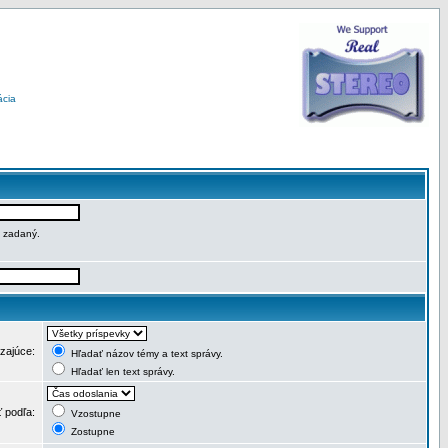
ácia
e zadaný.
dzajúce:
Hľadať názov témy a text správy.
Hľadať len text správy.
ť podľa:
Vzostupne
Zostupne