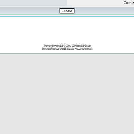
Zobraz
Powered by
phpBB
© 2001, 2005 phpBB Group
Slovenský preklad
phpBB Slovak
-
www.pcforum.sk