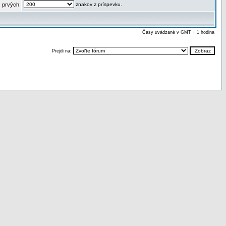
 prvých
znakov z príspevku.
Časy uvádzané v GMT + 1 hodina
Prejdi na: