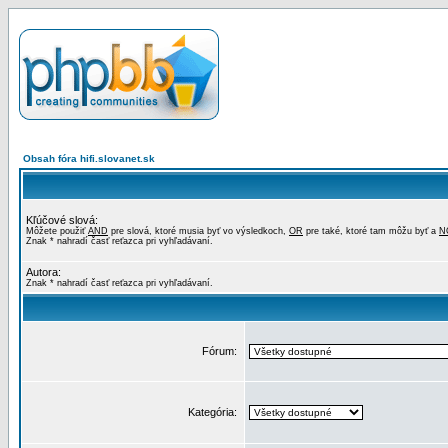
Obsah fóra hifi.slovanet.sk
Kľúčové slová:
Môžete použiť
AND
pre slová, ktoré musia byť vo výsledkoch,
OR
pre také, ktoré tam môžu byť a
N
Znak * nahradí časť reťazca pri vyhľadávaní.
Autora:
Znak * nahradí časť reťazca pri vyhľadávaní.
Fórum:
Kategória: