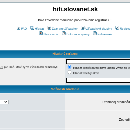
hifi.slovanet.sk
Bolo zavedene manualne potvrdzovanie registracii !!!
FAQ
Hľadať
Zoznam užívateľov
Užívateľské skupiny
Registr
Nastavenia
Súkromné správy
Prihlásenie
Hľadaný reťazec
OT
pre také, ktoré by vo výsledkoch nemali byť.
Hľadať ktorékoľvek slovo alebo výraz ak j
Hľadať všetky slová.
Možnosti hľadania
Prehľadaj predchá
Zotriedi