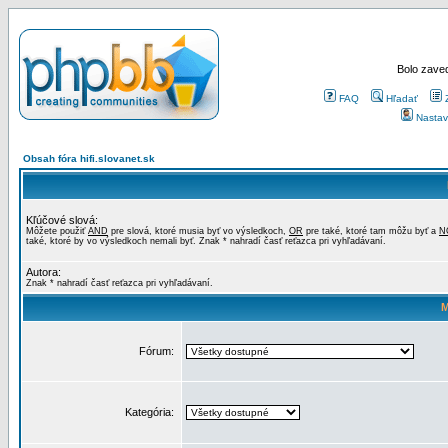
Bolo zaved
FAQ
Hľadať
Nastav
Obsah fóra hifi.slovanet.sk
Kľúčové slová:
Môžete použiť
AND
pre slová, ktoré musia byť vo výsledkoch,
OR
pre také, ktoré tam môžu byť a
N
také, ktoré by vo výsledkoch nemali byť. Znak * nahradí časť reťazca pri vyhľadávaní.
Autora:
Znak * nahradí časť reťazca pri vyhľadávaní.
M
Fórum:
Kategória: