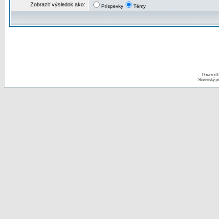
Zobraziť výsledok ako:
Príspevky
Témy
Powered 
Slovenský p