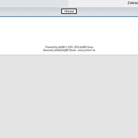
Zobraz
Powered by
phpBB
© 2001, 2005 phpBB Group
Slovenský preklad
phpBB Slovak
-
www.pcforum.sk