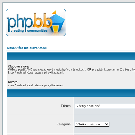
Obsah fóra hifi.slovanet.sk
Kľúčové slová:
Môžete použiť
AND
pre slová, ktoré musia byť vo výsledkoch,
OR
pre také, ktoré tam môžu byť a
N
Znak * nahradí časť reťazca pri vyhľadávaní.
Autora:
Znak * nahradí časť reťazca pri vyhľadávaní.
Fórum:
Kategória: