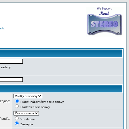
ácia
e zadaný.
dzajúce:
Hľadať názov témy a text správy.
Hľadať len text správy.
ť podľa:
Vzostupne
Zostupne