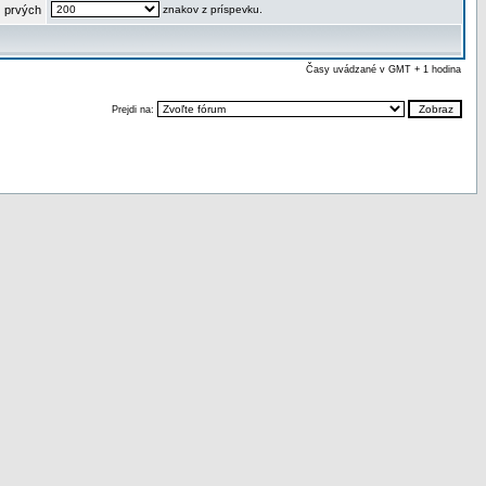
 prvých
znakov z príspevku.
Časy uvádzané v GMT + 1 hodina
Prejdi na: