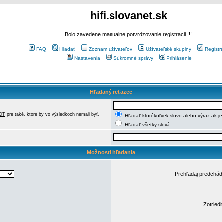
hifi.slovanet.sk
Bolo zavedene manualne potvrdzovanie registracii !!!
FAQ
Hľadať
Zoznam užívateľov
Užívateľské skupiny
Registr
Nastavenia
Súkromné správy
Prihlásenie
Hľadaný reťazec
OT
pre také, ktoré by vo výsledkoch nemali byť.
Hľadať ktorékoľvek slovo alebo výraz ak j
Hľadať všetky slová.
Možnosti hľadania
Prehľadaj predchá
Zotriedi