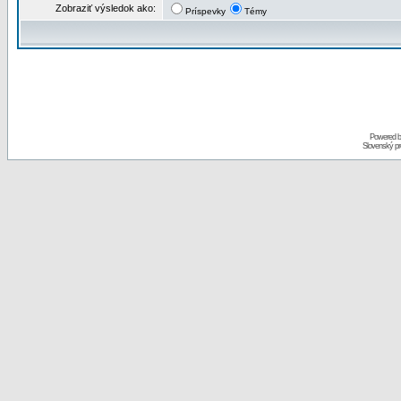
Zobraziť výsledok ako:
Príspevky
Témy
Powered 
Slovenský p