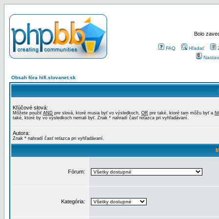
Bolo zaved
FAQ
Hľadať
Nastav
Obsah fóra hifi.slovanet.sk
Kľúčové slová:
Môžete použiť
AND
pre slová, ktoré musia byť vo výsledkoch,
OR
pre také, ktoré tam môžu byť a
N
také, ktoré by vo výsledkoch nemali byť. Znak * nahradí časť reťazca pri vyhľadávaní.
Autora:
Znak * nahradí časť reťazca pri vyhľadávaní.
M
Fórum:
Kategória: