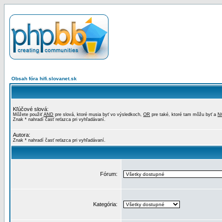
Obsah fóra hifi.slovanet.sk
Kľúčové slová:
Môžete použiť
AND
pre slová, ktoré musia byť vo výsledkoch,
OR
pre také, ktoré tam môžu byť a
N
Znak * nahradí časť reťazca pri vyhľadávaní.
Autora:
Znak * nahradí časť reťazca pri vyhľadávaní.
Fórum:
Kategória: