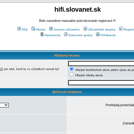
hifi.slovanet.sk
Bolo zavedene manualne potvrdzovanie registracii !!!
FAQ
Hľadať
Zoznam užívateľov
Užívateľské skupiny
Registr
Nastavenia
Súkromné správy
Prihlásenie
Hľadaný reťazec
OT
pre také, ktoré by vo výsledkoch nemali byť.
Hľadať ktorékoľvek slovo alebo výraz ak j
Hľadať všetky slová.
Možnosti hľadania
Prehľadaj predchá
Zotriedi