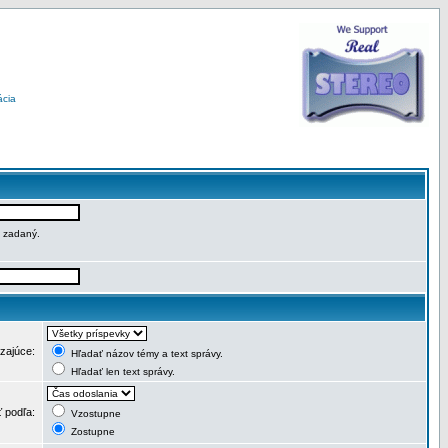
ácia
e zadaný.
dzajúce:
Hľadať názov témy a text správy.
Hľadať len text správy.
ť podľa:
Vzostupne
Zostupne