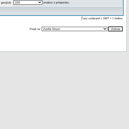
 prvých
znakov z príspevku.
Časy uvádzané v GMT + 1 hodina
Prejdi na: