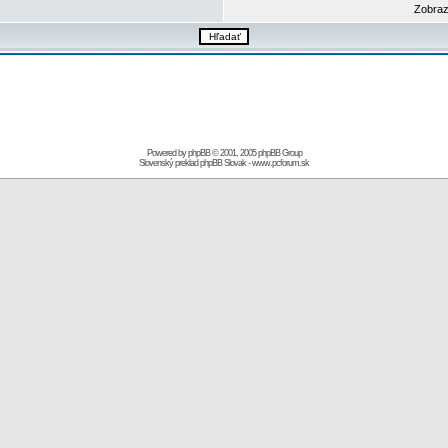
Zobraz
Powered by
phpBB
© 2001, 2005 phpBB Group
Slovenský preklad
phpBB Slovak
-
www.pcforum.sk