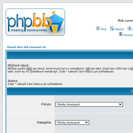
Bolo zaved
FAQ
Hľadať
Nastav
Obsah fóra hifi.slovanet.sk
Kľúčové slová:
Môžete použiť
AND
pre slová, ktoré musia byť vo výsledkoch,
OR
pre také, ktoré tam môžu byť a
N
také, ktoré by vo výsledkoch nemali byť. Znak * nahradí časť reťazca pri vyhľadávaní.
Autora:
Znak * nahradí časť reťazca pri vyhľadávaní.
M
Fórum:
Kategória: