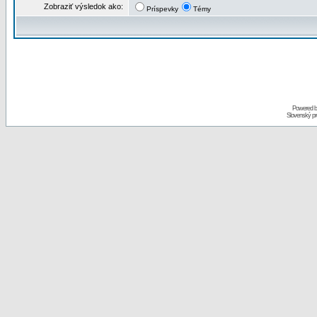
Zobraziť výsledok ako:
Príspevky
Témy
Powered 
Slovenský p