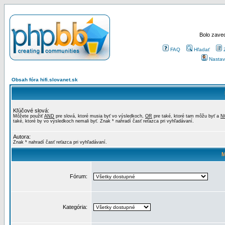
Bolo zaved
FAQ
Hľadať
Nastav
Obsah fóra hifi.slovanet.sk
Kľúčové slová:
Môžete použiť
AND
pre slová, ktoré musia byť vo výsledkoch,
OR
pre také, ktoré tam môžu byť a
N
také, ktoré by vo výsledkoch nemali byť. Znak * nahradí časť reťazca pri vyhľadávaní.
Autora:
Znak * nahradí časť reťazca pri vyhľadávaní.
M
Fórum:
Kategória: