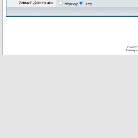
Zobraziť výsledok ako:
Príspevky
Témy
Powered 
Slovenský p