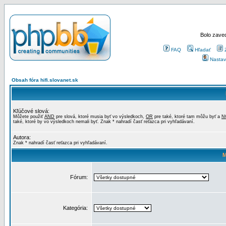
Bolo zaved
FAQ
Hľadať
Nastav
Obsah fóra hifi.slovanet.sk
Kľúčové slová:
Môžete použiť
AND
pre slová, ktoré musia byť vo výsledkoch,
OR
pre také, ktoré tam môžu byť a
N
také, ktoré by vo výsledkoch nemali byť. Znak * nahradí časť reťazca pri vyhľadávaní.
Autora:
Znak * nahradí časť reťazca pri vyhľadávaní.
M
Fórum:
Kategória: