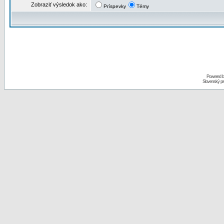
Zobraziť výsledok ako:
Príspevky
Témy
Powered 
Slovenský p