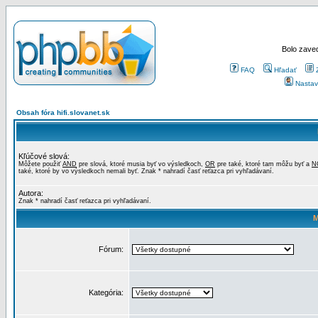
Bolo zaved
FAQ
Hľadať
Nastav
Obsah fóra hifi.slovanet.sk
Kľúčové slová:
Môžete použiť
AND
pre slová, ktoré musia byť vo výsledkoch,
OR
pre také, ktoré tam môžu byť a
N
také, ktoré by vo výsledkoch nemali byť. Znak * nahradí časť reťazca pri vyhľadávaní.
Autora:
Znak * nahradí časť reťazca pri vyhľadávaní.
M
Fórum:
Kategória: