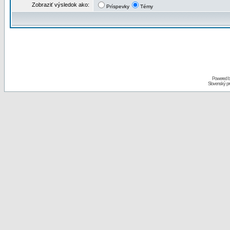
Zobraziť výsledok ako:
Príspevky
Témy
Powered 
Slovenský p