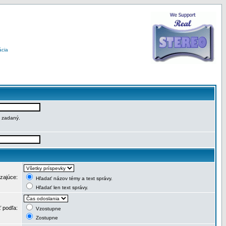
ácia
e zadaný.
dzajúce:
Hľadať názov témy a text správy.
Hľadať len text správy.
ť podľa:
Vzostupne
Zostupne