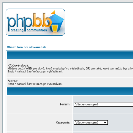
Obsah fóra hifi.slovanet.sk
Kľúčové slová:
Môžete použiť
AND
pre slová, ktoré musia byť vo výsledkoch,
OR
pre také, ktoré tam môžu byť a
N
Znak * nahradí časť reťazca pri vyhľadávaní.
Autora:
Znak * nahradí časť reťazca pri vyhľadávaní.
Fórum:
Kategória: