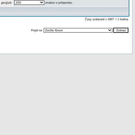
 prvých
znakov z príspevku.
Časy uvádzané v GMT + 1 hodina
Prejdi na: