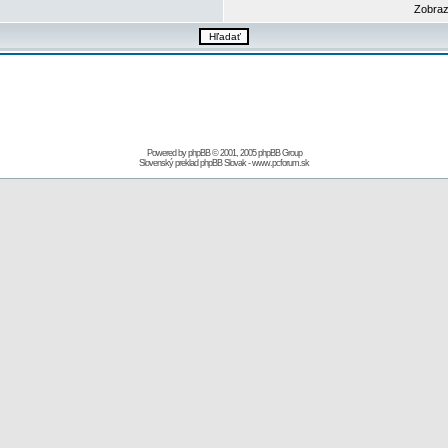
Zobraz
Powered by
phpBB
© 2001, 2005 phpBB Group
Slovenský preklad
phpBB Slovak
-
www.pcforum.sk