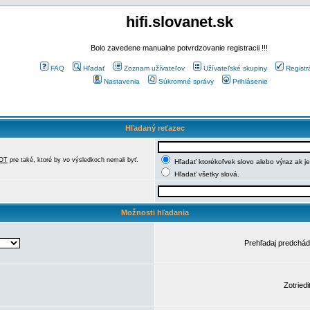
hifi.slovanet.sk
Bolo zavedene manualne potvrdzovanie registracii !!!
FAQ
Hľadať
Zoznam užívateľov
Užívateľské skupiny
Registr
Nastavenia
Súkromné správy
Prihlásenie
Hľadaný reťazec
OT
pre také, ktoré by vo výsledkoch nemali byť.
Hľadať ktorékoľvek slovo alebo výraz ak j
Hľadať všetky slová.
Možnosti hľadania
Prehľadaj predchá
Zotriedi