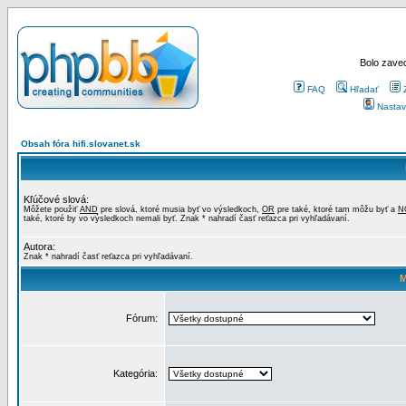
Bolo zaved
FAQ
Hľadať
Nastav
Obsah fóra hifi.slovanet.sk
Kľúčové slová:
Môžete použiť
AND
pre slová, ktoré musia byť vo výsledkoch,
OR
pre také, ktoré tam môžu byť a
N
také, ktoré by vo výsledkoch nemali byť. Znak * nahradí časť reťazca pri vyhľadávaní.
Autora:
Znak * nahradí časť reťazca pri vyhľadávaní.
M
Fórum:
Kategória: