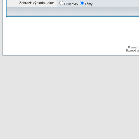
Zobraziť výsledok ako:
Príspevky
Témy
Powered 
Slovenský p