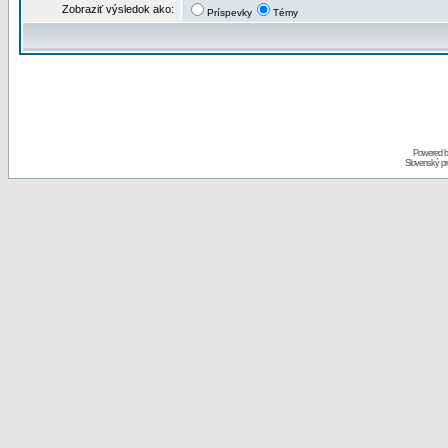
Zobraziť výsledok ako:
Príspevky
Témy
Powered 
Slovenský p