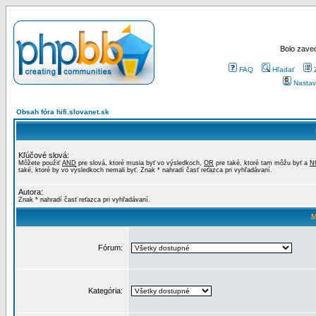
Bolo zaved
FAQ
Hľadať
Nastav
Obsah fóra hifi.slovanet.sk
Kľúčové slová:
Môžete použiť
AND
pre slová, ktoré musia byť vo výsledkoch,
OR
pre také, ktoré tam môžu byť a
N
také, ktoré by vo výsledkoch nemali byť. Znak * nahradí časť reťazca pri vyhľadávaní.
Autora:
Znak * nahradí časť reťazca pri vyhľadávaní.
M
Fórum:
Kategória: