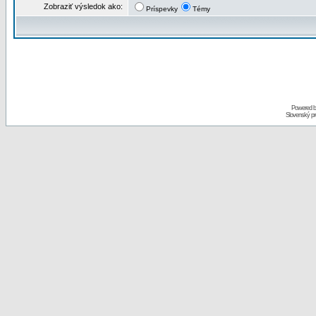
Zobraziť výsledok ako:
Príspevky
Témy
Powered 
Slovenský p