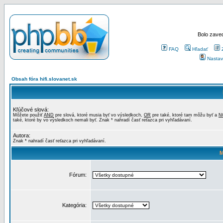
Bolo zaved
FAQ
Hľadať
Nastav
Obsah fóra hifi.slovanet.sk
Kľúčové slová:
Môžete použiť
AND
pre slová, ktoré musia byť vo výsledkoch,
OR
pre také, ktoré tam môžu byť a
N
také, ktoré by vo výsledkoch nemali byť. Znak * nahradí časť reťazca pri vyhľadávaní.
Autora:
Znak * nahradí časť reťazca pri vyhľadávaní.
M
Fórum:
Kategória: