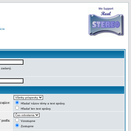
ácia
e zadaný.
dzajúce:
Hľadať názov témy a text správy.
Hľadať len text správy.
ť podľa:
Vzostupne
Zostupne