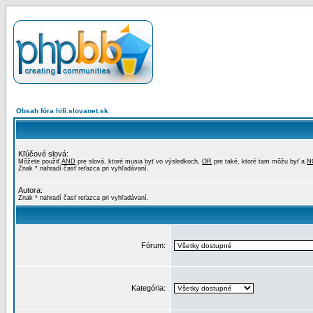
Obsah fóra hifi.slovanet.sk
Kľúčové slová:
Môžete použiť
AND
pre slová, ktoré musia byť vo výsledkoch,
OR
pre také, ktoré tam môžu byť a
N
Znak * nahradí časť reťazca pri vyhľadávaní.
Autora:
Znak * nahradí časť reťazca pri vyhľadávaní.
Fórum:
Kategória: