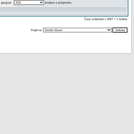
 prvých
znakov z príspevku.
Časy uvádzané v GMT + 1 hodina
Prejdi na: