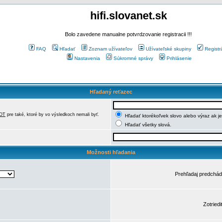
hifi.slovanet.sk
Bolo zavedene manualne potvrdzovanie registracii !!!
FAQ
Hľadať
Zoznam užívateľov
Užívateľské skupiny
Registr
Nastavenia
Súkromné správy
Prihlásenie
Hľadaný reťazec
OT
pre také, ktoré by vo výsledkoch nemali byť.
Hľadať ktorékoľvek slovo alebo výraz ak j
Hľadať všetky slová.
Možnosti hľadania
Prehľadaj predchá
Zotriedi