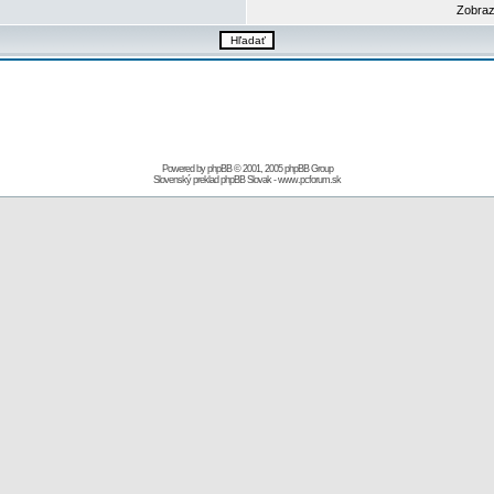
Zobraz
Powered by
phpBB
© 2001, 2005 phpBB Group
Slovenský preklad
phpBB Slovak
-
www.pcforum.sk