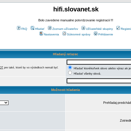
hifi.slovanet.sk
Bolo zavedene manualne potvrdzovanie registracii !!!
FAQ
Hľadať
Zoznam užívateľov
Užívateľské skupiny
Registr
Nastavenia
Súkromné správy
Prihlásenie
Hľadaný reťazec
OT
pre také, ktoré by vo výsledkoch nemali byť.
Hľadať ktorékoľvek slovo alebo výraz ak j
Hľadať všetky slová.
Možnosti hľadania
Prehľadaj predchá
Zotriedi