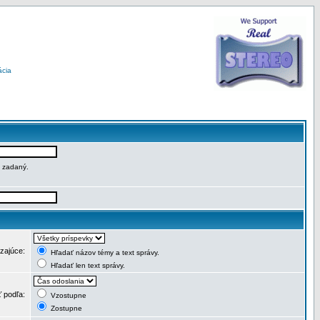
ácia
e zadaný.
dzajúce:
Hľadať názov témy a text správy.
Hľadať len text správy.
ť podľa:
Vzostupne
Zostupne