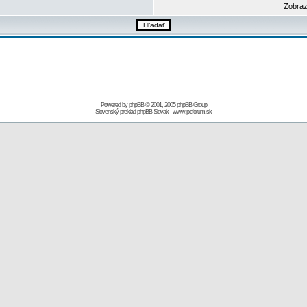
Zobraz
Powered by
phpBB
© 2001, 2005 phpBB Group
Slovenský preklad
phpBB Slovak
-
www.pcforum.sk