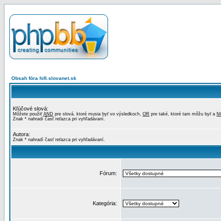
Obsah fóra hifi.slovanet.sk
Kľúčové slová:
Môžete použiť
AND
pre slová, ktoré musia byť vo výsledkoch,
OR
pre také, ktoré tam môžu byť a
N
Znak * nahradí časť reťazca pri vyhľadávaní.
Autora:
Znak * nahradí časť reťazca pri vyhľadávaní.
Fórum:
Kategória: