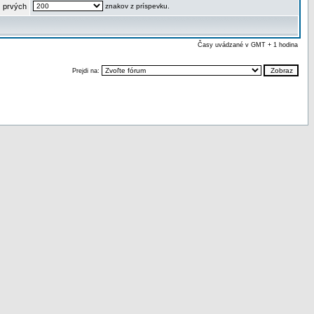
 prvých
znakov z príspevku.
Časy uvádzané v GMT + 1 hodina
Prejdi na: