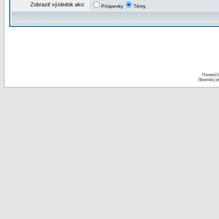
Zobraziť výsledok ako:
Príspevky
Témy
Powered 
Slovenský p