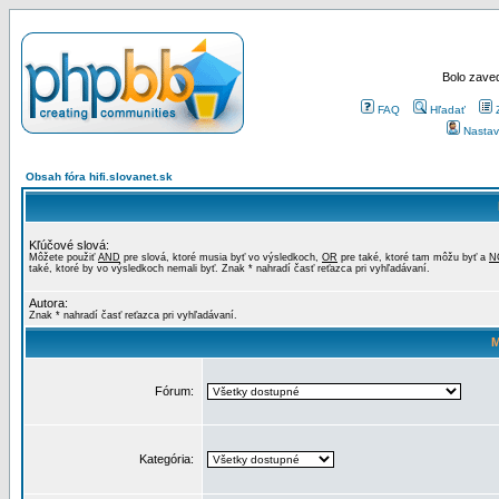
Bolo zaved
FAQ
Hľadať
Nastav
Obsah fóra hifi.slovanet.sk
Kľúčové slová:
Môžete použiť
AND
pre slová, ktoré musia byť vo výsledkoch,
OR
pre také, ktoré tam môžu byť a
N
také, ktoré by vo výsledkoch nemali byť. Znak * nahradí časť reťazca pri vyhľadávaní.
Autora:
Znak * nahradí časť reťazca pri vyhľadávaní.
M
Fórum:
Kategória: