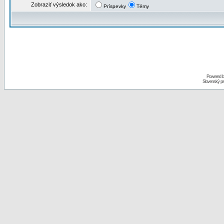
Zobraziť výsledok ako:
Príspevky
Témy
Powered 
Slovenský p