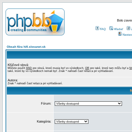
Bolo zaved
FAQ
Hľadať
Nastav
Obsah fóra hifi.slovanet.sk
Kľúčové slová:
Môžete použiť
AND
pre slová, ktoré musia byť vo výsledkoch,
OR
pre také, ktoré tam môžu byť a
N
také, ktoré by vo výsledkoch nemali byť. Znak * nahradí časť reťazca pri vyhľadávaní.
Autora:
Znak * nahradí časť reťazca pri vyhľadávaní.
M
Fórum:
Kategória: