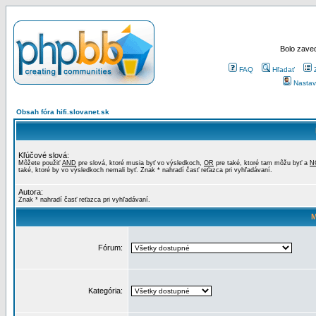
Bolo zaved
FAQ
Hľadať
Nastav
Obsah fóra hifi.slovanet.sk
Kľúčové slová:
Môžete použiť
AND
pre slová, ktoré musia byť vo výsledkoch,
OR
pre také, ktoré tam môžu byť a
N
také, ktoré by vo výsledkoch nemali byť. Znak * nahradí časť reťazca pri vyhľadávaní.
Autora:
Znak * nahradí časť reťazca pri vyhľadávaní.
M
Fórum:
Kategória: