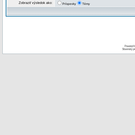
Zobraziť výsledok ako:
Príspevky
Témy
Powered 
Slovenský p