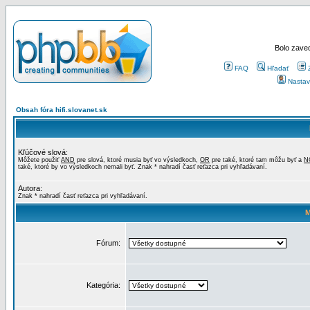
Bolo zaved
FAQ
Hľadať
Nastav
Obsah fóra hifi.slovanet.sk
Kľúčové slová:
Môžete použiť
AND
pre slová, ktoré musia byť vo výsledkoch,
OR
pre také, ktoré tam môžu byť a
N
také, ktoré by vo výsledkoch nemali byť. Znak * nahradí časť reťazca pri vyhľadávaní.
Autora:
Znak * nahradí časť reťazca pri vyhľadávaní.
M
Fórum:
Kategória: