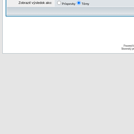
Zobraziť výsledok ako:
Príspevky
Témy
Powered 
Slovenský p