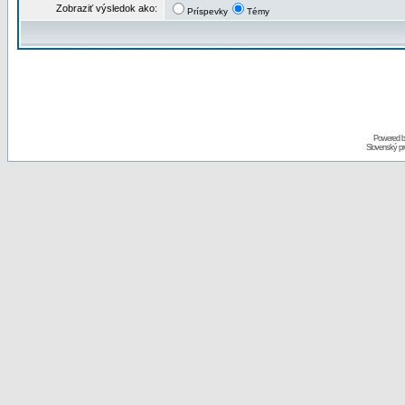
Zobraziť výsledok ako:
Príspevky
Témy
Powered 
Slovenský p