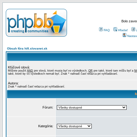
Bolo zaved
FAQ
Hľadať
Nastav
Obsah fóra hifi.slovanet.sk
Kľúčové slová:
Môžete použiť
AND
pre slová, ktoré musia byť vo výsledkoch,
OR
pre také, ktoré tam môžu byť a
N
také, ktoré by vo výsledkoch nemali byť. Znak * nahradí časť reťazca pri vyhľadávaní.
Autora:
Znak * nahradí časť reťazca pri vyhľadávaní.
M
Fórum:
Kategória: