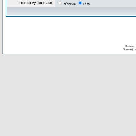
Zobraziť výsledok ako:
Príspevky
Témy
Powered 
Slovenský p