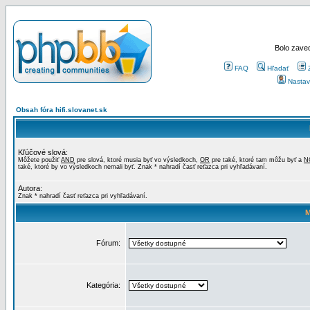
Bolo zaved
FAQ
Hľadať
Nastav
Obsah fóra hifi.slovanet.sk
Kľúčové slová:
Môžete použiť
AND
pre slová, ktoré musia byť vo výsledkoch,
OR
pre také, ktoré tam môžu byť a
N
také, ktoré by vo výsledkoch nemali byť. Znak * nahradí časť reťazca pri vyhľadávaní.
Autora:
Znak * nahradí časť reťazca pri vyhľadávaní.
M
Fórum:
Kategória: