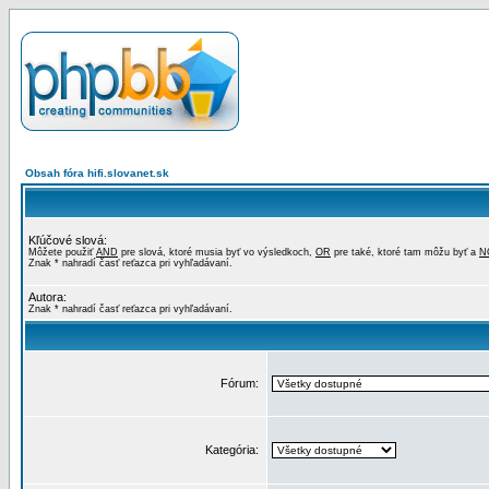
Obsah fóra hifi.slovanet.sk
Kľúčové slová:
Môžete použiť
AND
pre slová, ktoré musia byť vo výsledkoch,
OR
pre také, ktoré tam môžu byť a
N
Znak * nahradí časť reťazca pri vyhľadávaní.
Autora:
Znak * nahradí časť reťazca pri vyhľadávaní.
Fórum:
Kategória: