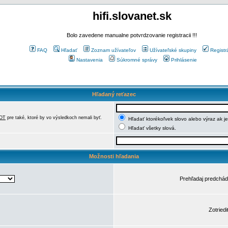
hifi.slovanet.sk
Bolo zavedene manualne potvrdzovanie registracii !!!
FAQ
Hľadať
Zoznam užívateľov
Užívateľské skupiny
Registr
Nastavenia
Súkromné správy
Prihlásenie
Hľadaný reťazec
OT
pre také, ktoré by vo výsledkoch nemali byť.
Hľadať ktorékoľvek slovo alebo výraz ak j
Hľadať všetky slová.
Možnosti hľadania
Prehľadaj predchá
Zotriedi