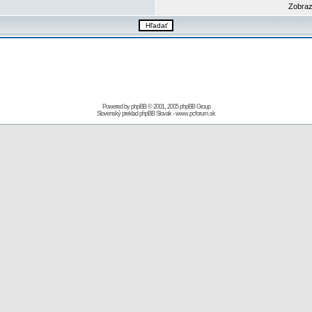
Zobraz
Powered by
phpBB
© 2001, 2005 phpBB Group
Slovenský preklad
phpBB Slovak
-
www.pcforum.sk