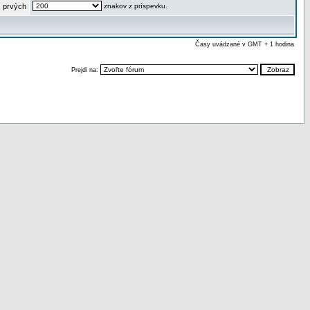
 prvých
znakov z príspevku.
Časy uvádzané v GMT + 1 hodina
Prejdi na: