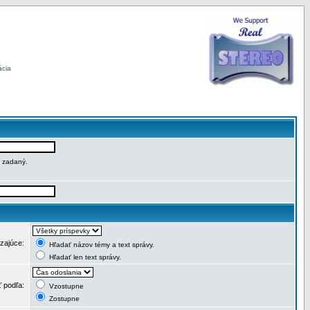
ácia
e zadaný.
dzajúce:
Hľadať názov témy a text správy.
Hľadať len text správy.
ť podľa:
Vzostupne
Zostupne