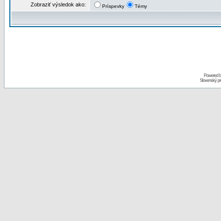
Zobraziť výsledok ako:
Príspevky
Témy
Powered 
Slovenský p