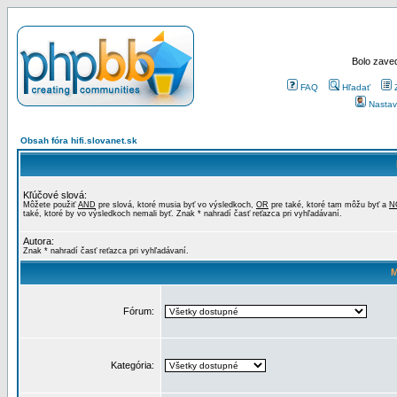
Bolo zaved
FAQ
Hľadať
Nastav
Obsah fóra hifi.slovanet.sk
Kľúčové slová:
Môžete použiť
AND
pre slová, ktoré musia byť vo výsledkoch,
OR
pre také, ktoré tam môžu byť a
N
také, ktoré by vo výsledkoch nemali byť. Znak * nahradí časť reťazca pri vyhľadávaní.
Autora:
Znak * nahradí časť reťazca pri vyhľadávaní.
M
Fórum:
Kategória: