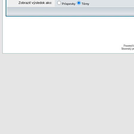
Zobraziť výsledok ako:
Príspevky
Témy
Powered 
Slovenský p