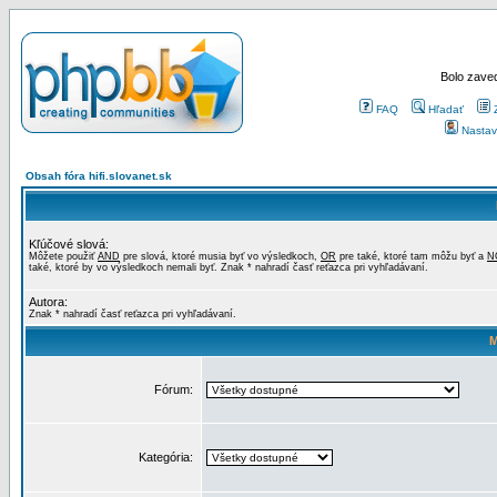
Bolo zaved
FAQ
Hľadať
Nastav
Obsah fóra hifi.slovanet.sk
Kľúčové slová:
Môžete použiť
AND
pre slová, ktoré musia byť vo výsledkoch,
OR
pre také, ktoré tam môžu byť a
N
také, ktoré by vo výsledkoch nemali byť. Znak * nahradí časť reťazca pri vyhľadávaní.
Autora:
Znak * nahradí časť reťazca pri vyhľadávaní.
M
Fórum:
Kategória: