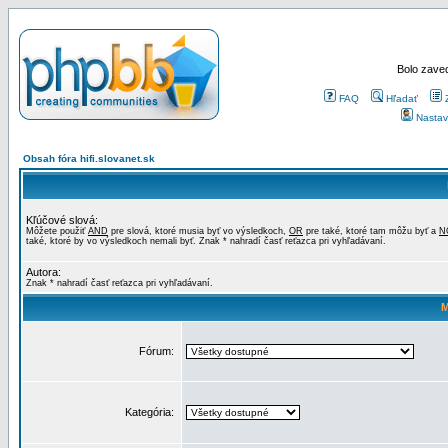
Bolo zaved
FAQ
Hľadať
Nastav
Obsah fóra hifi.slovanet.sk
Kľúčové slová:
Môžete použiť
AND
pre slová, ktoré musia byť vo výsledkoch,
OR
pre také, ktoré tam môžu byť a
N
také, ktoré by vo výsledkoch nemali byť. Znak * nahradí časť reťazca pri vyhľadávaní.
Autora:
Znak * nahradí časť reťazca pri vyhľadávaní.
M
Fórum:
Kategória: