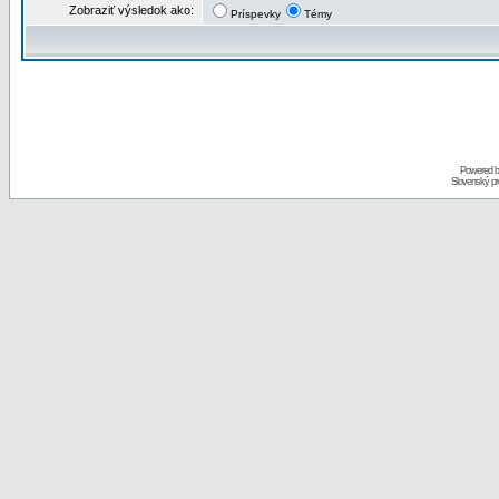
Zobraziť výsledok ako:
Príspevky
Témy
Powered 
Slovenský p