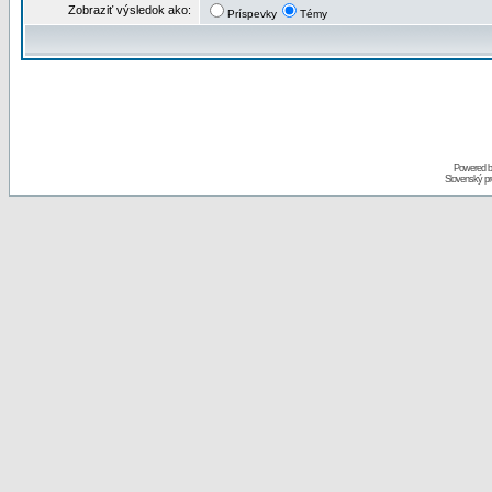
Zobraziť výsledok ako:
Príspevky
Témy
Powered 
Slovenský p