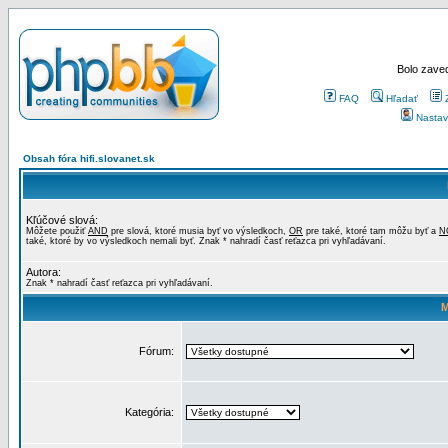
Bolo zaved
FAQ
Hľadať
Nastav
Obsah fóra hifi.slovanet.sk
Kľúčové slová:
Môžete použiť
AND
pre slová, ktoré musia byť vo výsledkoch,
OR
pre také, ktoré tam môžu byť a
N
také, ktoré by vo výsledkoch nemali byť. Znak * nahradí časť reťazca pri vyhľadávaní.
Autora:
Znak * nahradí časť reťazca pri vyhľadávaní.
M
Fórum:
Kategória: