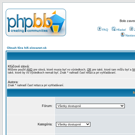
Bolo zaved
FAQ
Hľadať
Nastav
Obsah fóra hifi.slovanet.sk
Kľúčové slová:
Môžete použiť
AND
pre slová, ktoré musia byť vo výsledkoch,
OR
pre také, ktoré tam môžu byť a
N
také, ktoré by vo výsledkoch nemali byť. Znak * nahradí časť reťazca pri vyhľadávaní.
Autora:
Znak * nahradí časť reťazca pri vyhľadávaní.
M
Fórum:
Kategória: