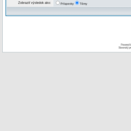
Zobraziť výsledok ako:
Príspevky
Témy
Powered 
Slovenský p